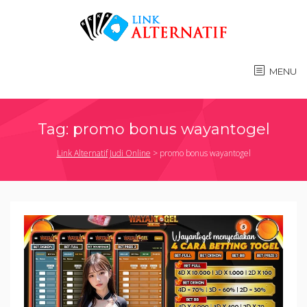
Skip
to
content
MENU
Tag:
promo bonus wayantogel
Link Alternatif Judi Online
>
promo bonus wayantogel