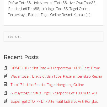
Daftar Toto88, Link Alternatif Toto88, Live Chat Toto88,
Bandar Judi Toto88, Link login Toto88, Togel Online
Terpercaya, Bandar Togel Online Resmi, Kontak […]
Search
for:
Recent Posts
DEWETOTO : Slot Toto 4D Terpercaya 100% Pasti Bayar
Wayantogel : Link Slot dan Togel Pasaran Lengkap Resmi
Toto171 : Link Bandar Togel Hongkong Online
Suzuyatogel : Situs Togel Singapore Bet 100 Auto WD
SuperligaTOTO >> Link Alternatif Judi Slot Anti Rungkat