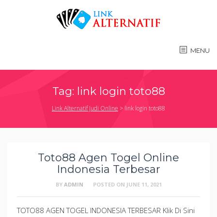
Skip
to
content
MENU
Tag:
link login toto88
Link Alternatif Judi Online
>
link login toto88
Toto88 Agen Togel Online
Indonesia Terbesar
BY
ADMIN
POSTED ON
JUNE 11, 2021
TOTO88 AGEN TOGEL INDONESIA TERBESAR Klik Di Sini