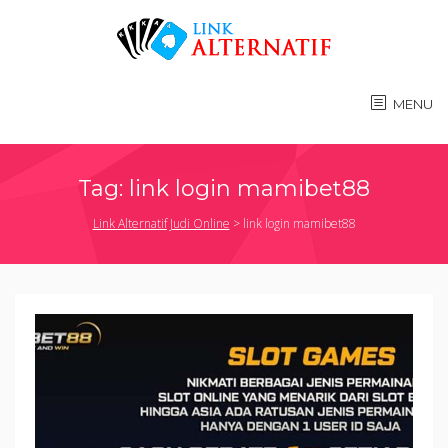
Skip
to
content
MENU
Tag:
link login mamibet88
Link Alternatif Judi Online
>
link login mamibet88