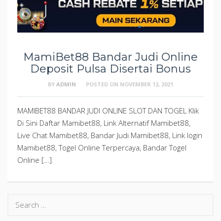
MamiBet88 Bandar Judi Online
Deposit Pulsa Disertai Bonus
BY
ADMIN
POSTED ON
NOVEMBER 12, 2021
MAMIBET88 BANDAR JUDI ONLINE SLOT DAN TOGEL Klik
Di Sini Daftar Mamibet88, Link Alternatif Mamibet88,
Live Chat Mamibet88, Bandar Judi Mamibet88, Link login
Mamibet88, Togel Online Terpercaya, Bandar Togel
Online […]
Search
for: