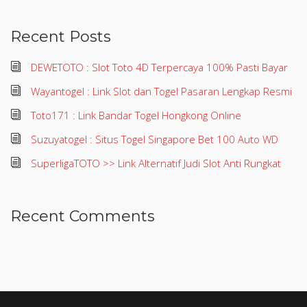
Recent Posts
DEWETOTO : Slot Toto 4D Terpercaya 100% Pasti Bayar
Wayantogel : Link Slot dan Togel Pasaran Lengkap Resmi
Toto171 : Link Bandar Togel Hongkong Online
Suzuyatogel : Situs Togel Singapore Bet 100 Auto WD
SuperligaTOTO >> Link Alternatif Judi Slot Anti Rungkat
Recent Comments