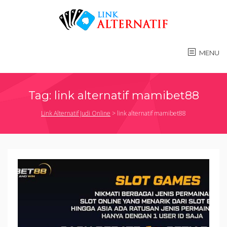
Skip
to
content
MENU
Tag:
link alternatif mamibet88
Link Alternatif Judi Online
>
link alternatif mamibet88