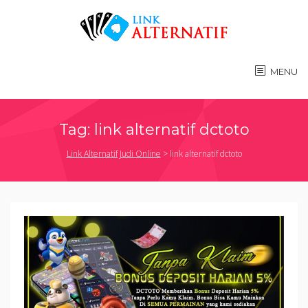
Skip
to
content
MENU
Tag:
link alternatif dctoto
Link Alternatif Judi Online
>
link alternatif dctoto