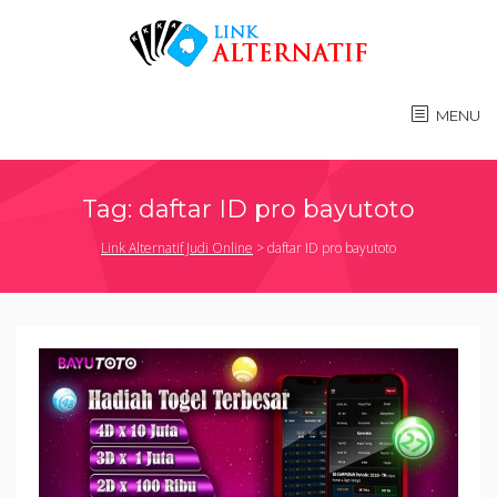
Skip
to
content
MENU
Tag:
daftar ID pro bayutoto
Link Alternatif Judi Online
>
daftar ID pro bayutoto