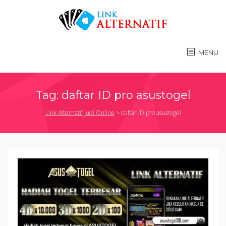
Skip
to
content
MENU
Tag:
daftar ID pro asustogel
Link Alternatif Judi Online
>
daftar ID pro asustogel