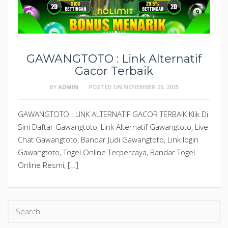
GAWANGTOTO : Link Alternatif
Gacor Terbaik
BY
ADMIN
POSTED ON
NOVEMBER 25, 2025
GAWANGTOTO : LINK ALTERNATIF GACOR TERBAIK Klik Di
Sini Daftar Gawangtoto, Link Alternatif Gawangtoto, Live
Chat Gawangtoto, Bandar Judi Gawangtoto, Link login
Gawangtoto, Togel Online Terpercaya, Bandar Togel
Online Resmi, […]
Search
for: