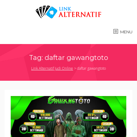
Skip
to
content
MENU
Tag:
daftar gawangtoto
Link Alternatif Judi Online
>
daftar gawangtoto